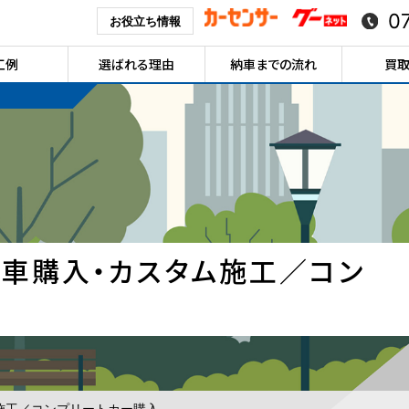
0
お役立ち情報
工例
選ばれる理由
納車までの流れ
買
新車購入・カスタム施工／コン
施工／コンプリートカー購入